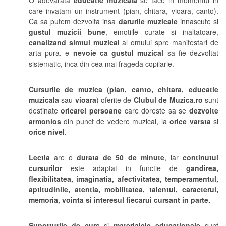
O adevarata
educatie muzicala
se face in momentul in
care invatam un instrument (pian, chitara, vioara, canto).
Ca sa putem dezvolta insa
darurile muzicale
innascute si
gustul muzicii bune
, emotiile curate si inaltatoare,
canalizand simtul muzical
al omului spre manifestari de
arta pura, e
nevoie ca gustul muzical
sa fie dezvoltat
sistematic, inca din cea mai frageda copilarie.
Cursurile de muzica (pian, canto, chitara, educatie
muzicala
sau
vioara
) oferite de
Clubul de Muzica.ro
sunt
destinate
oricarei persoane
care doreste sa se
dezvolte
armonios
din punct de vedere muzical, la
orice varsta
si
orice nivel
.
Lectia
are o
durata de 50 de minute
, iar
continutul
cursurilor
este adaptat in functie de
gandirea,
flexibilitatea, imaginatia, afectivitatea, temperamentul,
aptitudinile, atentia, mobilitatea, talentul, caracterul,
memoria, vointa si interesul fiecarui cursant in parte.
Suporturile de curs
si
materialele educationale
sunt