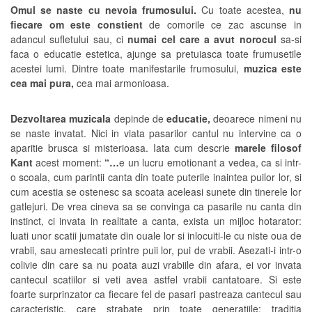
Omul se naste cu nevoia frumosului.
Cu toate acestea,
nu
fiecare om este constient
de comorile ce zac ascunse in
adancul sufletului sau, ci
numai cel care a avut norocul
sa-si
faca o educatie estetica, ajunge sa pretuiasca toate frumusetile
acestei lumi. Dintre toate manifestarile frumosului,
muzica este
cea mai pura,
cea mai armonioasa.
Dezvoltarea muzicala
depinde de
educatie,
deoarece nimeni nu
se naste invatat. Nici in viata pasarilor cantul nu intervine ca o
aparitie brusca si misterioasa. Iata cum descrie
marele filosof
Kant
acest moment:
“…
e un lucru emotionant a vedea, ca si intr-
o scoala, cum parintii canta din toate puterile inaintea puilor lor, si
cum acestia se ostenesc sa scoata aceleasi sunete din tinerele lor
gatlejuri. De vrea cineva sa se convinga ca pasarile nu canta din
instinct, ci invata in realitate a canta, exista un mijloc hotarator:
luati unor scatii jumatate din ouale lor si inlocuiti-le cu niste oua de
vrabii, sau amestecati printre puii lor, pui de vrabii. Asezati-i intr-o
colivie din care sa nu poata auzi vrabiile din afara, ei vor invata
cantecul scatiilor si veti avea astfel vrabii cantatoare. Si este
foarte surprinzator ca fiecare fel de pasari pastreaza cantecul sau
caracteristic, care strabate prin toate generatiile: traditia