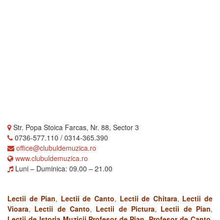
Str. Popa Stoica Farcas, Nr. 88, Sector 3
0736-577.110 / 0314-365.390
office@clubuldemuzica.ro
www.clubuldemuzica.ro
Luni – Duminica: 09.00 – 21.00
Lectii de Pian
,
Lectii de Canto
,
Lectii de Chitara
,
Lectii de
Vioara
,
Lectii de Canto
,
Lectii de Pictura
,
Lectii de Pian
,
Lectii de Istoria Muzicii
.
Profesor de Pian
,
Profesor de Canto
,