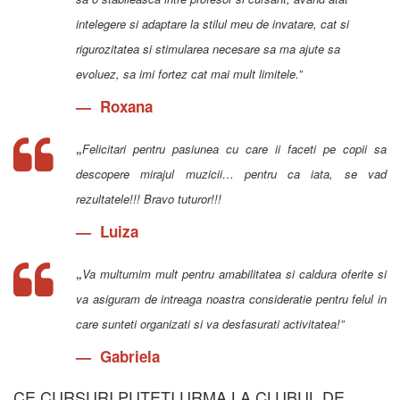
intelegere si adaptare la stilul meu de invatare, cat si
rigurozitatea si stimularea necesare sa ma ajute sa
evoluez, sa imi fortez cat mai mult limitele.”
Roxana
„
Felicitari pentru pasiunea cu care ii faceti pe copii sa
descopere mirajul muzicii… pentru ca iata, se vad
rezultatele!!! Bravo tuturor!!!
Luiza
„
Va multumim mult pentru amabilitatea si caldura oferite si
va asiguram de intreaga noastra consideratie pentru felul in
care sunteti organizati si va desfasurati activitatea!”
Gabriela
CE CURSURI PUTETI URMA LA CLUBUL DE