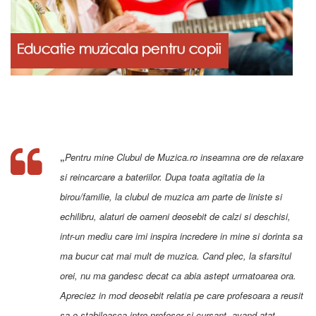
„
Pentru mine Clubul de Muzica.ro inseamna ore de relaxare
si reincarcare a bateriilor. Dupa toata agitatia de la
birou/familie, la clubul de muzica am parte de liniste si
echilibru, alaturi de oameni deosebit de calzi si deschisi,
intr-un mediu care imi inspira incredere in mine si dorinta sa
ma bucur cat mai mult de muzica. Cand plec, la sfarsitul
orei, nu ma gandesc decat ca abia astept urmatoarea ora.
Apreciez in mod deosebit relatia pe care profesoara a reusit
sa o stabileasca intre profesor si cursant, avand atat