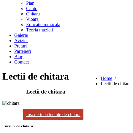
Pian
Canto
Chitara
Vioara
Educatie muzicala
Teoria muzicii
Galerie
Avizier
Preturi
Parteneri
Blog
Contact
Lectii de chitara
Home
/
Lectii de chitara
Lectii de chitara
Inscrie-te la lectiile de chitara
Cursuri de chitara