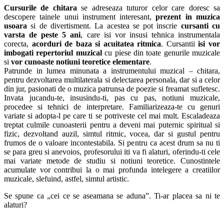
Cursurile de chitara
se adreseaza tuturor celor care doresc sa
descopere tainele unui instrument interesant,
prezent in muzica
usoara
si de divertisment. La acestea se pot inscrie
cursanti cu
varsta de peste 5 ani
, care isi vor insusi tehnica instrumentala
corecta,
acorduri de baza si acuitatea ritmica
. Cursantii
isi vor
imbogati repertoriul muzical
cu piese din toate genurile muzicale
si
vor cunoaste notiuni teoretice elementare
.
Patrunde in lumea minunata a instrumentului muzical – chitara,
pentru dezvoltarea multilaterala si delectarea personala, dar si a celor
din jur, pasionati de o muzica patrunsa de poezie si freamat sufletesc.
Invata jucandu-te, insusindu-ti, pas cu pas, notiuni muzicale,
procedee si tehnici de interpretare. Familiarizeaza-te cu genuri
variate si adopta-l pe care ti se potriveste cel mai mult. Escaladeaza
treptat culmile cunoasterii pentru a deveni mai puternic spiritual si
fizic, dezvoltand auzil, simtul ritmic, vocea, dar si gustul pentru
frumos de o valoare incontestabila. Si pentru ca acest drum sa nu ti
se para greu si anevoios, profesorului iti va fi alaturi, oferindu-ti cele
mai variate metode de studiu si notiuni teoretice. Cunostintele
acumulate vor contribui la o mai profunda intelegere a creatiilor
muzicale, slefuind, astfel, simtul artistic.
Se spune ca „cei ce se aseamana se aduna”. Ti-ar placea sa ni te
alaturi?