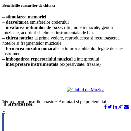
Beneficiile cursurilor de chitara
–
stimularea memoriei
–
dezvoltarea
emisferelor creierului
–
invatarea notiunilor de baza
: ritm, note muzicale, genuri
muzicale, acorduri si tehnica instrumentala de baza
–
citirea notelor
la prima vedere, reproducerea si recunoasterea
notelor si fragmentelor muzicale
–
formarea auzului muzical
si a tuturor abilitatilor legate de acest
instrument
–
imbogatirea repertoriului muzical
a interpretului
–
interpretare instrumentala
(expresivitate, frazare)
Ti-au placut cursurile noastre? Anunta-i si pe prietenii tai!
Facebook