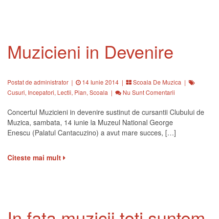
Muzicieni in Devenire
Postat de administrator
|
14 Iunie 2014 |
Scoala De Muzica
|
Cusuri
,
Incepatori
,
Lectii
,
Pian
,
Scoala
|
Nu Sunt Comentarii
Concertul Muzicieni in devenire sustinut de cursantii Clubului de
Muzica, sambata, 14 iunie la Muzeul National George
Enescu (Palatul Cantacuzino) a avut mare succes, […]
Citeste mai mult
In fata muzicii toti suntem