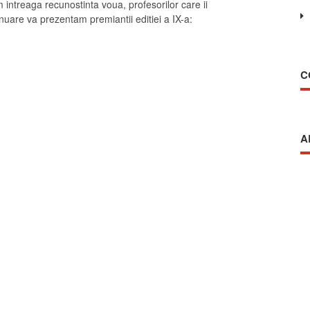
 intreaga recunostinta voua, profesorilor care ii
ntinuare va prezentam premiantii editiei a IX-a:
C
A