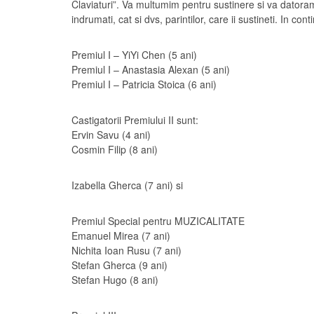
Claviaturi”. Va multumim pentru sustinere si va datoram
indrumati, cat si dvs, parintilor, care ii sustineti. In co
Premiul I – YiYi Chen (5 ani)
Premiul I – Anastasia Alexan (5 an
i)
Premiul I – Patricia Stoica (6 ani)
Castigatorii Premiului II sunt:
Ervin Savu (4 ani)
Cosmin Filip (8 ani)
Izabella Gherca (7 ani) si
Premiul Special pentru MUZICALITATE
Emanuel Mirea (7 ani)
Nichita Ioan Rusu (7 ani)
Stefan Gherca (9 ani)
Stefan Hugo (8 ani)