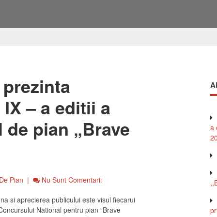
 prezinta
A
IX – a editii a
l de pian „Brave
a 
2
 De Pian
|
Nu Sunt Comentarii
,,
na si aprecierea publicului este visul fiecarui
l Concursului National pentru pian “Brave
p