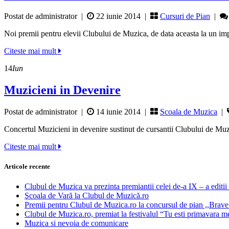
Postat de administrator
|
22 iunie 2014 |
Cursuri de Pian
|
Noi premii pentru elevii Clubului de Muzica, de data aceasta la un i
Citeste mai mult
14
Iun
Muzicieni in Devenire
Postat de administrator
|
14 iunie 2014 |
Scoala de Muzica
|
Concertul Muzicieni in devenire sustinut de cursantii Clubului de Mu
Citeste mai mult
Articole recente
Clubul de Muzica va prezinta premiantii celei de-a IX – a editi
Şcoala de Vară la Clubul de Muzică.ro
Premii pentru Clubul de Muzica.ro la concursul de pian ,,Brave
Clubul de Muzica.ro, premiat la festivalul “Tu esti primavara 
Muzica si nevoia de comunicare