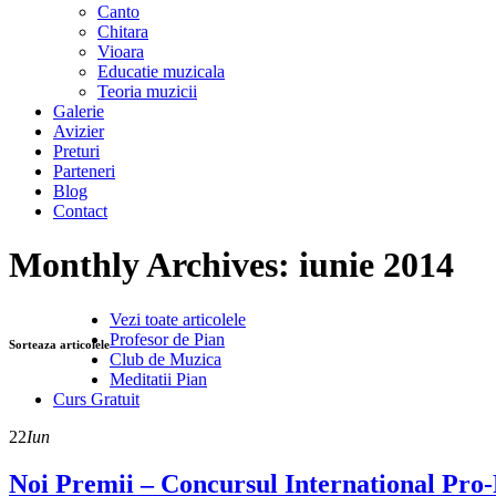
Canto
Chitara
Vioara
Educatie muzicala
Teoria muzicii
Galerie
Avizier
Preturi
Parteneri
Blog
Contact
Monthly Archives:
iunie 2014
Vezi toate articolele
Profesor de Pian
Sorteaza articolele
Club de Muzica
Meditatii Pian
Curs Gratuit
22
Iun
Noi Premii – Concursul International Pro