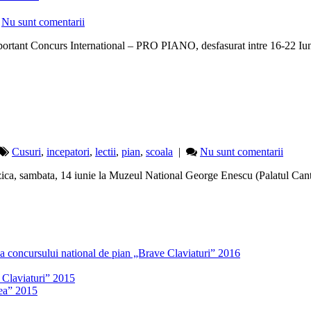
Nu sunt comentarii
mportant Concurs International – PRO PIANO, desfasurat intre 16-22 Iu
Cusuri
,
incepatori
,
lectii
,
pian
,
scoala
|
Nu sunt comentarii
zica, sambata, 14 iunie la Muzeul National George Enescu (Palatul Can
i a concursului national de pian „Brave Claviaturi” 2016
 Claviaturi” 2015
mea” 2015