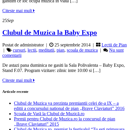
gandim ce loc ocupa muzica in viata […]
Citeste mai mult
25
Sep
Clubul de Muzica la Baby Expo
Postat de administrator
|
25 septembrie 2014 |
Lectii de Pian
|
cursuri
,
lectii
,
meditatii
,
pian
,
scoala de muzica
|
Nu sunt
comentarii
De astazi pana duminica ne gasiti la Sala Polivalenta – Baby Expo,
Stand F.07. Program vizitare: zilnic intre 10:00 si […]
Citeste mai mult
Articole recente
Clubul de Muzica va prezinta premiantii celei de-a IX – a
editii a concursului national de pian „Brave Claviaturi” 2016
Şcoala de Vară la Clubul de Muzică.ro
Premii pentru Clubul de Muzica.ro la concursul de pian
,,Brave Claviaturi” 2015
Clubul de Muzica.ro, premiat la festivalul “Tu esti primavara