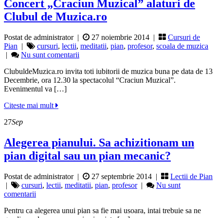
Concert „Craciun Muzical” alaturi de
Clubul de Muzica.ro
Postat de administrator
|
27 noiembrie 2014 |
Cursuri de
Pian
|
cursuri
,
lectii
,
meditatii
,
pian
,
profesor
,
scoala de muzica
|
Nu sunt comentarii
ClubuldeMuzica.ro invita toti iubitorii de muzica buna pe data de 13
Decembrie, ora 12.30 la spectacolul “Craciun Muzical”.
Evenimentul va […]
Citeste mai mult
27
Sep
Alegerea pianului. Sa achizitionam un
pian digital sau un pian mecanic?
Postat de administrator
|
27 septembrie 2014 |
Lectii de Pian
|
cursuri
,
lectii
,
meditatii
,
pian
,
profesor
|
Nu sunt
comentarii
Pentru ca alegerea unui pian sa fie mai usoara, intai trebuie sa ne