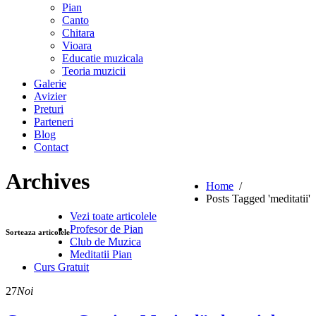
Pian
Canto
Chitara
Vioara
Educatie muzicala
Teoria muzicii
Galerie
Avizier
Preturi
Parteneri
Blog
Contact
Archives
Home
/
Posts Tagged 'meditatii'
Vezi toate articolele
Profesor de Pian
Sorteaza articolele
Club de Muzica
Meditatii Pian
Curs Gratuit
27
Noi