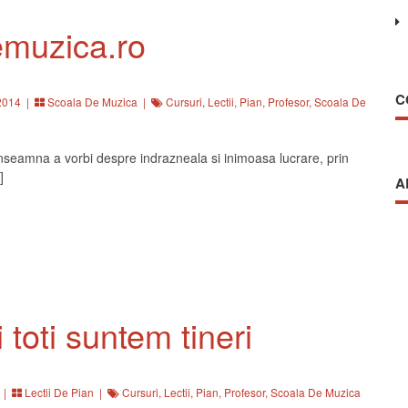
muzica.ro
C
2014 |
Scoala De Muzica
|
Cursuri
,
Lectii
,
Pian
,
Profesor
,
Scoala De
nseamna a vorbi despre indrazneala si inimoasa lucrare, prin
]
A
i toti suntem tineri
 |
Lectii De Pian
|
Cursuri
,
Lectii
,
Pian
,
Profesor
,
Scoala De Muzica