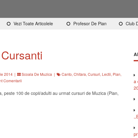
Vezi Toate Articolele
Profesor De Pian
Club 
 Cursanti
A
ie 2014 |
Scoala De Muzica
|
Canto
,
Chitara
,
Cursuri
,
Lectii
,
Pian
,
t Comentarii
a 
2
, peste 100 de copii/adulti au urmat cursuri de Muzica (Pian,
,,
p