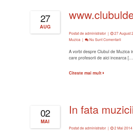
www.clubulde
27
AUG
Postat de administrator
|
27 August 
Muzica
|
Nu Sunt Comentarii
A vorbi despre Clubul de Muzica i
care profesorii de aici incearca […
Citeste mai mult
In fata muzici
02
MAI
Postat de administrator
|
2 Mai 2014