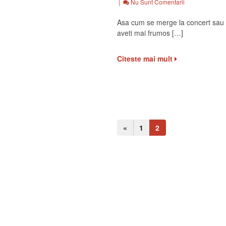
|
Nu Sunt Comentarii
Asa cum se merge la concert sau l
aveti mai frumos […]
Citeste mai mult
«
1
2