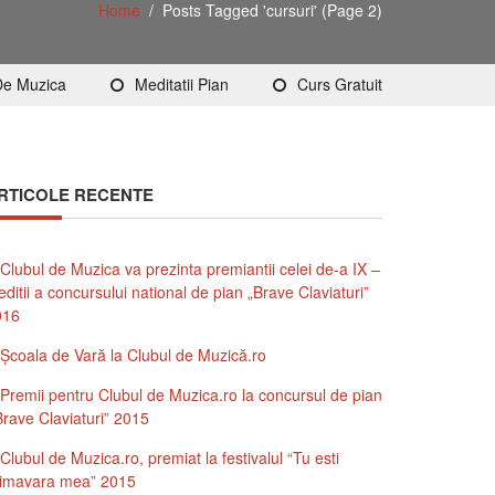
Home
/
Posts Tagged 'cursuri'
(Page 2)
De Muzica
Meditatii Pian
Curs Gratuit
RTICOLE RECENTE
Clubul de Muzica va prezinta premiantii celei de-a IX –
editii a concursului national de pian „Brave Claviaturi”
016
Şcoala de Vară la Clubul de Muzică.ro
Premii pentru Clubul de Muzica.ro la concursul de pian
Brave Claviaturi” 2015
Clubul de Muzica.ro, premiat la festivalul “Tu esti
rimavara mea” 2015