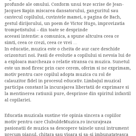
profunde ale omului. Conform unui teze scrise de Jean-
Jacques Rapin miscarea dansatorului, ganguritul sau
cantecul copilului, cuvintele mamei, o pagina de Bach,
gestul dirijorului, un poem de Victor Hugo, improvizatia
trompetistului – din toate se desprinde
aceeasi intentie: a comunica, a spune altcuiva ceea ce
simti, ceea ce crezi, ceea ce vrei …
In educatie, muzica este o cheita de aur care deschide
orizonturi noi. Pasii de evolutie a copilului si nevoia lui de
a exploara marcheaza o relatie stransa cu muzica. Sunetul
este un mod firesc prin care cerem, oferim si ne exprimam,
motiv pentru care copilul adopta muzica cu rol de
calauzitor fidel in procesul educativ. Limbajul muzical
participa constant la incurajarea libertatii de exprimare si
la mentinerea ratiunii pure, desprinse din spiritul infantil
al copilariei.
Educatia muzicala sustine vie opinia sincera a copiilor
motiv pentru care ClubuldeMuzica.ro incurajeaza
pasionatii de muzica sa descopere tainele unui intrument
precum pianul, chitara sau vioara si sa-si imbunatateasca