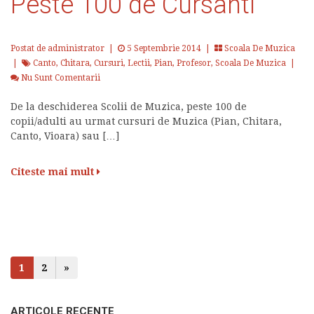
Peste 100 de Cursanti
Postat de administrator
|
5 Septembrie 2014 |
Scoala De Muzica
|
Canto
,
Chitara
,
Cursuri
,
Lectii
,
Pian
,
Profesor
,
Scoala De Muzica
|
Nu Sunt Comentarii
De la deschiderea Scolii de Muzica, peste 100 de
copii/adulti au urmat cursuri de Muzica (Pian, Chitara,
Canto, Vioara) sau […]
Citeste mai mult
1
2
»
ARTICOLE RECENTE